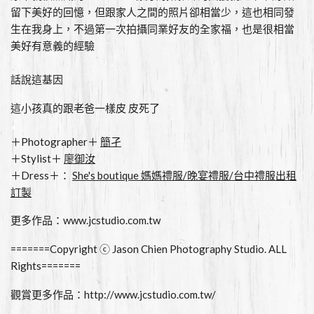
留下美好的回憶，但跟家人之間的照片卻相當少，這也相同發
生在我身上，不過第一次拍攝同業好友的全家福，也是很相當
美好有意義的經驗
話說這基因
這小孩真的跟老爸一樣皮 皮死了
＋Photographer＋
簡孑
＋Stylist＋
廖御汝
＋Dress＋：
She's boutique 媽媽禮服/晚宴禮服/台中禮服出租
訂製
更多作品：
www.jcstudio.com.tw
=======Copyright ⓒ Jason Chien Photography Studio. ALL
Rights=======
觀賞更多作品：
http://www.jcstudio.com.tw/