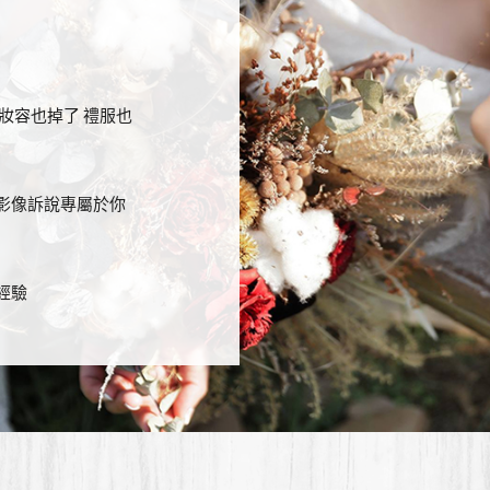
 妝容也掉了 禮服也
用影像訴說專屬於你
經驗