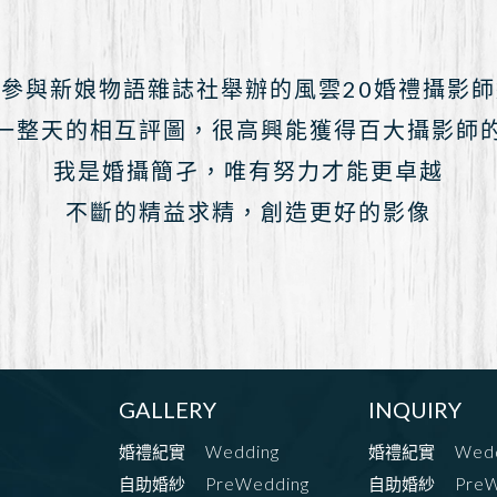
參與新娘物語雜誌社舉辦的風雲20婚禮攝影
一整天的相互評圖，很高興能獲得百大攝影師
我是婚攝簡孑，唯有努力才能更卓越
不斷的精益求精，創造更好的影像
GALLERY
INQUIRY
婚禮紀實
Wedding
婚禮紀實
Wed
自助婚紗
PreWedding
自助婚紗
PreW