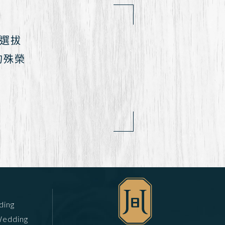
師選拔
的殊榮
ding
edding