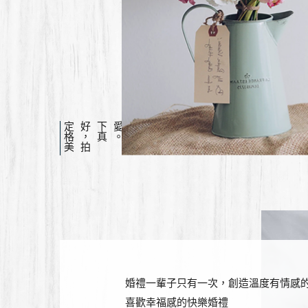
定
格
美
好
，
拍
下
真
愛
。
婚禮一輩子只有一次，創造溫度有情感
喜歡幸福感的快樂婚禮