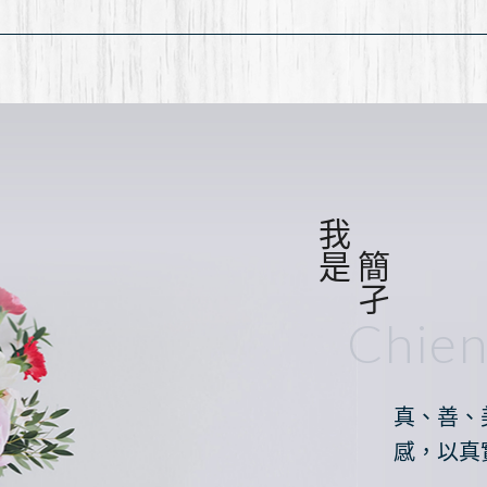
我是
簡孑
Chie
真、善、
感，以真