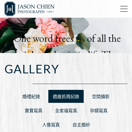
One word frees us of all the
weight and pain in life.That
GALLERY
word is love.
簡孑影像工作室
婚禮紀錄
週歲抓周記錄
空間攝影
寶寶寫真
全家福寫真
孕婦寫真
人像寫真
自主婚紗